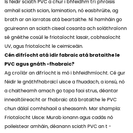
Is féidir sciath PVC a chur i bhfeidhm trí phróisis
amhail sciath scian, lamination, nó easbhrúite, ag
brath ar an iarratas atá beartaithe. Ní hamháin go
gcuireann an sciath ciseal cosanta ach soláthraíonn
sé gnéithe cosúil le friotaíocht lasair, cobhsaíocht
UV, agus friotaíocht le ceimiceáin.
Cén difríocht atá idir fabraic atá brataithe le
PVC agus gnáth -fhabraic?
Ag croílár an difríocht is mó i bhfeidhmíocht. Cé gur
féidir le gnáthfhabraicí uisce a fhuadach, a ionsú, nó
a chaitheamh amach go tapa faoi strus, déantar
innealtóireacht ar fhabraic atá brataithe le PVC
chun dálaí comhshaoil ​​a sheasamh. Mar shampla:
Friotaíocht Uisce: Murab ionann agus cadás nó
poileistear amháin, déanann sciath PVC an t -