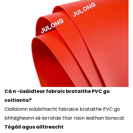
Cá n -úsáidtear fabraic brataithe PVC go
coitianta?
Ciallaíonn solúbthacht fabraice brataithe PVC go
bhfaigheann sé iarratais thar raon leathan tionscal:
Tógáil agus ailtireacht