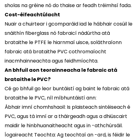
sholas na gréine nó do thaise ar feadh tréimhsí fada.
Cost-éifeachtúlacht
Nuair a chuirtear i gcomparáid iad le hábhair cosúil le
snáithín fiberglass nó fabraicí nádúrtha atá
brataithe le PTFE le hiarnmaí uisce, soláthraíonn
fabraic atá brataithe PVC cothromaíocht
inacmhainneachta agus feidhmíochta.
An bhfuil aon teorainneacha le fabraic atá
brataithe le PVC?
Cé go bhfuil go leor buntáistí ag baint le fabraic atá
brataithe le PVC, níl míbhuntáistí ann:
Ábhair imní chomhshaoil: Is plaisteach sintéiseach é
PVC, agus tá imní ar a tháirgeadh agus a dhiúscairt
maidir le hinbhuanaitheacht agus in -athchúrsáil.
Íogaireacht Teochta: Ag teochtaí an -ard, is féidir le