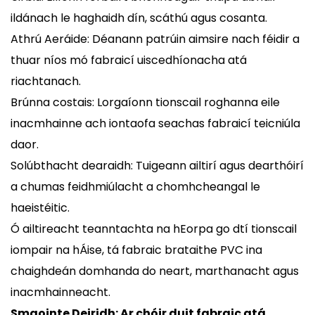
ildánach le haghaidh dín, scáthú agus cosanta.
Athrú Aeráide: Déanann patrúin aimsire nach féidir a
thuar níos mó fabraicí uiscedhíonacha atá
riachtanach.
Brúnna costais: Lorgaíonn tionscail roghanna eile
inacmhainne ach iontaofa seachas fabraicí teicniúla
daor.
Solúbthacht dearaidh: Tuigeann ailtirí agus dearthóirí
a chumas feidhmiúlacht a chomhcheangal le
haeistéitic.
Ó ailtireacht teanntachta na hEorpa go dtí tionscail
iompair na hÁise, tá fabraic brataithe PVC ina
chaighdeán domhanda do neart, marthanacht agus
inacmhainneacht.
Smaointe Deiridh: Ar chóir duit fabraic atá