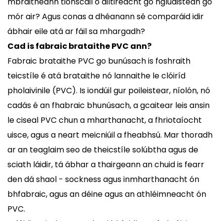
mbraitheann tionscail ó ailtireacht go ngluaisteán go
mór air? Agus conas a dhéanann sé comparáid idir
ábhair eile atá ar fáil sa mhargadh?
Cad is fabraic brataithe PVC ann?
Fabraic brataithe PVC
go bunúsach is foshraith
teicstíle é atá brataithe nó lannaithe le clóiríd
pholaivinile (PVC). Is iondúil gur poileistear, níolón, nó
cadás é an fhabraic bhunúsach, a gcaitear leis ansin
le ciseal PVC chun a mharthanacht, a fhriotaíocht
uisce, agus a neart meicniúil a fheabhsú. Mar thoradh
ar an teaglaim seo de theicstíle solúbtha agus de
sciath láidir, tá ábhar a thairgeann an chuid is fearr
den dá shaol - sockness agus inmharthanacht ón
bhfabraic, agus an déine agus an athléimneacht ón
PVC.