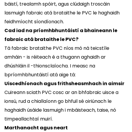
báistí, trealamh spóirt, agus clúdaigh troscáin
lasmuigh fabraic atá brataithe le PVC le haghaidh
feidhmíocht síondíonach.
Cad iad na príomhbhuntáistí a bhaineann le
fabraic atá brataithe le PVC?
Tá fabraic brataithe PVC níos mó ná teicstíle
amháin - is réiteach é a thugann aghaidh ar
dhúshláin il -thionsclaíocha. I measc na
bpríomhbhuntáistí atá aige tá:
Uiscedhíonach agus frithsheasmhach in aimsir
Cuireann sciath PVC cosc ​​ar an bhfabraic uisce a
ionsú, rud a chiallaíonn go bhfuil sé oiriúnach le
haghaidh úsáide lasmuigh i mbáisteach, taise, nó
timpeallachtaí muirí.
Marthanacht agus neart