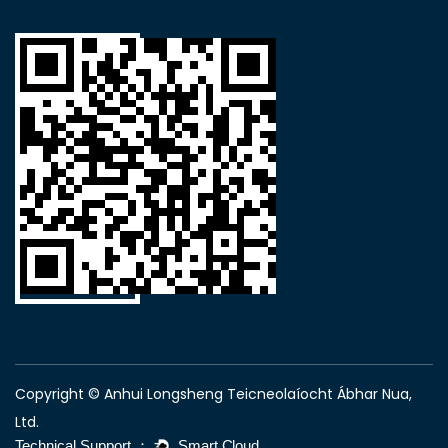
Copyright © Anhui Longsheng Teicneolaíocht Ábhar Nua,
Ltd.