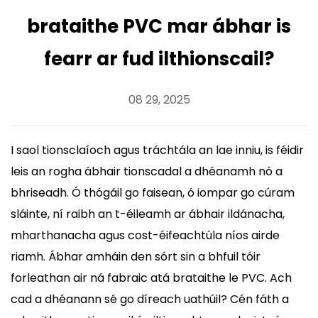
brataithe PVC mar ábhar is
fearr ar fud ilthionscail?
08 29, 2025
I saol tionsclaíoch agus tráchtála an lae inniu, is féidir
leis an rogha ábhair tionscadal a dhéanamh nó a
bhriseadh. Ó thógáil go faisean, ó iompar go cúram
sláinte, ní raibh an t-éileamh ar ábhair ildánacha,
mharthanacha agus cost-éifeachtúla níos airde
riamh. Ábhar amháin den sórt sin a bhfuil tóir
forleathan air ná fabraic atá brataithe le PVC. Ach
cad a dhéanann sé go díreach uathúil? Cén fáth a