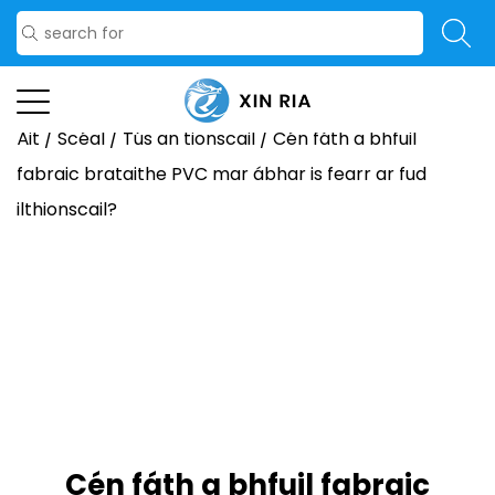
Áit
/
Scéal
/
Tús an tionscail
/
Cén fáth a bhfuil
fabraic brataithe PVC mar ábhar is fearr ar fud
ilthionscail?
Cén fáth a bhfuil fabraic