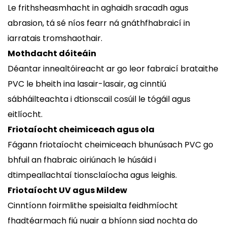
Le frithsheasmhacht in aghaidh sracadh agus
abrasion, tá sé níos fearr ná gnáthfhabraicí in
iarratais tromshaothair.
Mothdacht dóiteáin
Déantar innealtóireacht ar go leor fabraicí brataithe
PVC le bheith ina lasair-lasair, ag cinntiú
sábháilteachta i dtionscail cosúil le tógáil agus
eitlíocht.
Friotaíocht cheimiceach agus ola
Fágann friotaíocht cheimiceach bhunúsach PVC go
bhfuil an fhabraic oiriúnach le húsáid i
dtimpeallachtaí tionsclaíocha agus leighis.
Friotaíocht UV agus Mildew
Cinntíonn foirmlithe speisialta feidhmíocht
fhadtéarmach fiú nuair a bhíonn siad nochta do