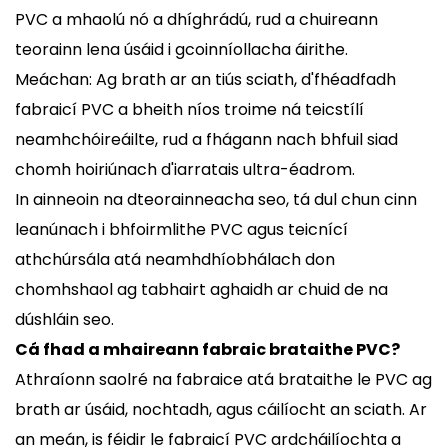
PVC a mhaolú nó a dhíghrádú, rud a chuireann
teorainn lena úsáid i gcoinníollacha áirithe.
Meáchan: Ag brath ar an tiús sciath, d'fhéadfadh
fabraicí PVC a bheith níos troime ná teicstílí
neamhchóireáilte, rud a fhágann nach bhfuil siad
chomh hoiriúnach d'iarratais ultra-éadrom.
In ainneoin na dteorainneacha seo, tá dul chun cinn
leanúnach i bhfoirmlithe PVC agus teicnící
athchúrsála atá neamhdhíobhálach don
chomhshaol ag tabhairt aghaidh ar chuid de na
dúshláin seo.
Cá fhad a mhaireann fabraic brataithe PVC?
Athraíonn saolré na fabraice atá brataithe le PVC ag
brath ar úsáid, nochtadh, agus cáilíocht an sciath. Ar
an meán, is féidir le fabraicí PVC ardcháilíochta a