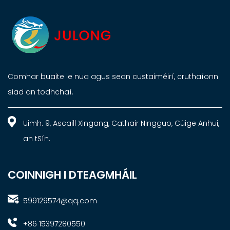
Comhar buaite le nua agus sean custaiméirí, cruthaíonn
siad an todhchaí.
Uimh. 9, Ascaill Xingang, Cathair Ningguo, Cúige Anhui,
an tSín.
COINNIGH I DTEAGMHÁIL
599129574@qq.com
+86 15397280550