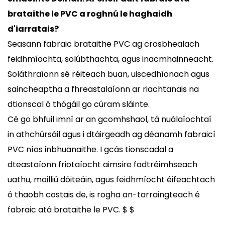
brataithe le PVC a roghnú le haghaidh
d'iarratais?
Seasann fabraic brataithe PVC ag crosbhealach
feidhmíochta, solúbthachta, agus inacmhainneacht.
Soláthraíonn sé réiteach buan, uiscedhíonach agus
saincheaptha a fhreastalaíonn ar riachtanais na
dtionscal ó thógáil go cúram sláinte.
Cé go bhfuil imní ar an gcomhshaol, tá nuálaíochtaí
in athchúrsáil agus i dtáirgeadh ag déanamh fabraicí
PVC níos inbhuanaithe. I gcás tionscadal a
dteastaíonn friotaíocht aimsire fadtréimhseach
uathu, moilliú dóiteáin, agus feidhmíocht éifeachtach
ó thaobh costais de, is rogha an-tarraingteach é
fabraic atá brataithe le PVC. $ $