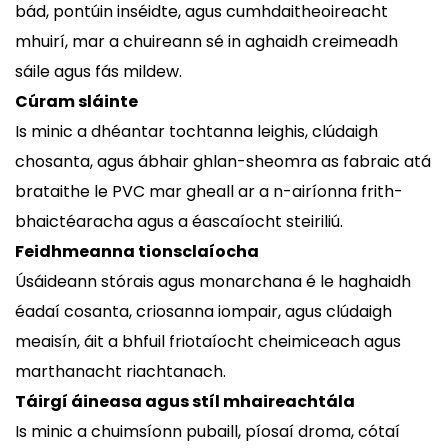
bád, pontúin inséidte, agus cumhdaitheoireacht
mhuirí, mar a chuireann sé in aghaidh creimeadh
sáile agus fás mildew.
Cúram sláinte
Is minic a dhéantar tochtanna leighis, clúdaigh
chosanta, agus ábhair ghlan-sheomra as fabraic atá
brataithe le PVC mar gheall ar a n-airíonna frith-
bhaictéaracha agus a éascaíocht steiriliú.
Feidhmeanna tionsclaíocha
Úsáideann stórais agus monarchana é le haghaidh
éadaí cosanta, criosanna iompair, agus clúdaigh
meaisín, áit a bhfuil friotaíocht cheimiceach agus
marthanacht riachtanach.
Táirgí áineasa agus stíl mhaireachtála
Is minic a chuimsíonn pubaill, píosaí droma, cótaí