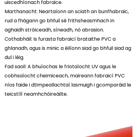
uiscedhíonach fabraice.
Marthanacht: Neartaíonn an sciath an bunfhabraic,
rud a fhágann go bhfuil sé frithsheasmhach in
aghaidh stróiceadh, síneadh, nó abrasion.
Cothabháil: Is furasta fabraicí brataithe PVC a
ghlanadh, agus is minic a éilíonn siad go bhfuil siad ag
dul i léig.
Fad saoil: A bhuíochas le friotaíocht UV agus le
cobhsaíocht cheimiceach, maireann fabraicí PVC
níos faide i dtimpeallachtaí lasmuigh i gcomparáid le
teicstílí neamhchóireáilte.