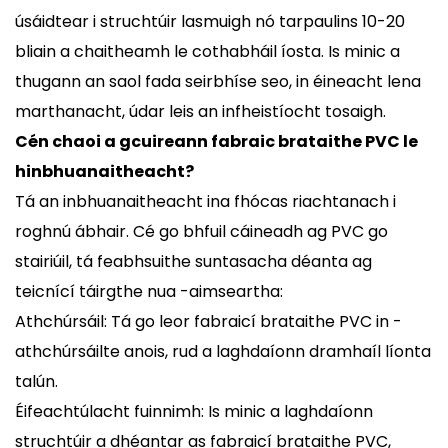
úsáidtear i struchtúir lasmuigh nó tarpaulins 10-20
bliain a chaitheamh le cothabháil íosta. Is minic a
thugann an saol fada seirbhíse seo, in éineacht lena
marthanacht, údar leis an infheistíocht tosaigh.
Cén chaoi a gcuireann fabraic brataithe PVC le
hinbhuanaitheacht?
Tá an inbhuanaitheacht ina fhócas riachtanach i
roghnú ábhair. Cé go bhfuil cáineadh ag PVC go
stairiúil, tá feabhsuithe suntasacha déanta ag
teicnící táirgthe nua -aimseartha:
Athchúrsáil: Tá go leor fabraicí brataithe PVC in -
athchúrsáilte anois, rud a laghdaíonn dramhaíl líonta
talún.
Éifeachtúlacht fuinnimh: Is minic a laghdaíonn
struchtúir a dhéantar as fabraicí brataithe PVC,