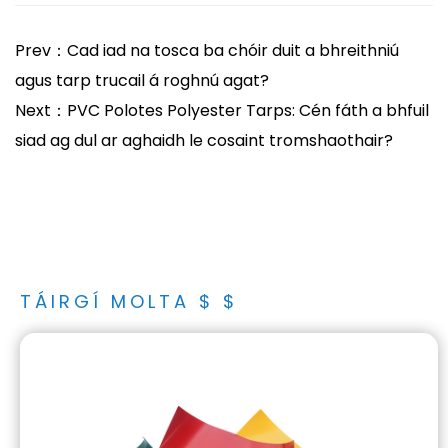
Prev：Cad iad na tosca ba chóir duit a bhreithniú
agus tarp trucail á roghnú agat?
Next：PVC Polotes Polyester Tarps: Cén fáth a bhfuil
siad ag dul ar aghaidh le cosaint tromshaothair?
TÁIRGÍ MOLTA $ $