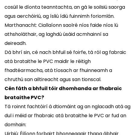
cosúil le díonta teanntachta, an gá le soilsiú saorga
agus aerchóiriú, ag ísliú ídiú fuinnimh foriomlán.
Marthanacht: Ciallaíonn saolré níos faide níos lú
athsholáthair, ag laghdú úsáid acmhainní sa
deireadh.
Dá bhrí sin, cé nach bhfuil sé foirfe, tá ról ag fabraic
atá brataithe le PVC maidir le réitigh
fhadtéarmacha, atá tíosach ar fhuinneamh a
chruthú san ailtireacht agus san tionscal.
Cén fáth a bhfuil tóir dhomhanda ar fhabraic
brataithe PVC?
Tá roinnt fachtóirí á dtiomáint ag an nglacadh atá ag
dul i méid ar fhabraic atá brataithe le PVC ar fud an
domhain:
Uirbiú: Éilíonn forbairt bhonneagair thapa ábhair