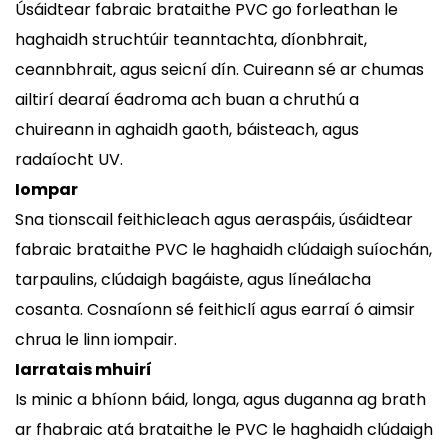
Úsáidtear fabraic brataithe PVC go forleathan le
haghaidh struchtúir teanntachta, díonbhrait,
ceannbhrait, agus seicní dín. Cuireann sé ar chumas
ailtirí dearaí éadroma ach buan a chruthú a
chuireann in aghaidh gaoth, báisteach, agus
radaíocht UV.
Iompar
Sna tionscail feithicleach agus aeraspáis, úsáidtear
fabraic brataithe PVC le haghaidh clúdaigh suíochán,
tarpaulins, clúdaigh bagáiste, agus líneálacha
cosanta. Cosnaíonn sé feithiclí agus earraí ó aimsir
chrua le linn iompair.
Iarratais mhuirí
Is minic a bhíonn báid, longa, agus duganna ag brath
ar fhabraic atá brataithe le PVC le haghaidh clúdaigh