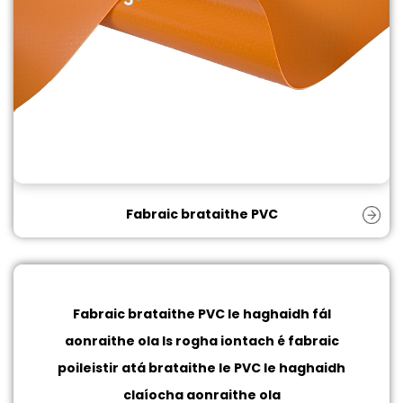
Fabraic brataithe PVC
Fabraic brataithe PVC le haghaidh fál
aonraithe ola
Is rogha iontach é fabraic
poileistir atá brataithe le PVC le haghaidh
claíocha aonraithe ola