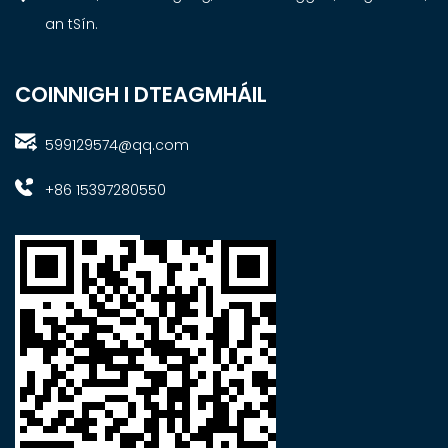
an tSín.
COINNIGH I DTEAGMHÁIL
599129574@qq.com
+86 15397280550