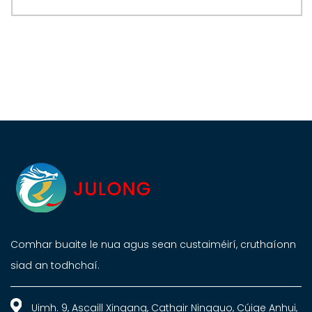
Comhar buaite le nua agus sean custaiméirí, cruthaíonn
siad an todhchaí.
Uimh. 9, Ascaill Xingang, Cathair Ningguo, Cúige Anhui,