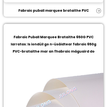
Fabraic puball marquee brataithe PVC
Fabraic Puball Marquee Brataithe 650G PVC
Iarratas: Is iondúil go n-úsáidtear fabraic 650g
PVC-brataithe mar an fhabraic máguaird do