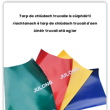
Tarp do chlúdach trucaile
Is cúlpháirtí
riachtanach é tarp do chlúdach trucail d'aon
úinéir trucail atá ag iar