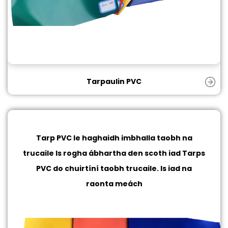
Tarpaulin PVC
Tarp PVC le haghaidh imbhalla taobh na
trucaile
Is rogha ábhartha den scoth iad Tarps
PVC do chuirtíní taobh trucaile. Is iad na
raonta meách