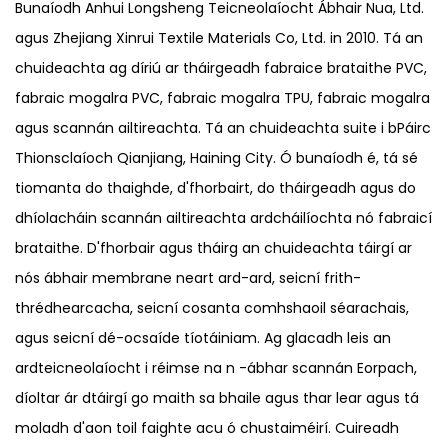
Bunaíodh Anhui Longsheng Teicneolaíocht Ábhair Nua, Ltd.
agus Zhejiang Xinrui Textile Materials Co, Ltd. in 2010. Tá an
chuideachta ag díriú ar tháirgeadh fabraice brataithe PVC,
fabraic mogalra PVC, fabraic mogalra TPU, fabraic mogalra
agus scannán ailtireachta. Tá an chuideachta suite i bPáirc
Thionsclaíoch Qianjiang, Haining City. Ó bunaíodh é, tá sé
tiomanta do thaighde, d'fhorbairt, do tháirgeadh agus do
dhíolacháin scannán ailtireachta ardcháilíochta nó fabraicí
brataithe. D'fhorbair agus tháirg an chuideachta táirgí ar
nós ábhair membrane neart ard-ard, seicní frith-
thrédhearcacha, seicní cosanta comhshaoil ​​séarachais,
agus seicní dé-ocsaíde tíotáiniam. Ag glacadh leis an
ardteicneolaíocht i réimse na n -ábhar scannán Eorpach,
díoltar ár dtáirgí go maith sa bhaile agus thar lear agus tá
moladh d'aon toil faighte acu ó chustaiméirí. Cuireadh