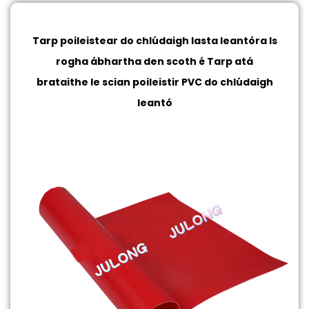
Tarp poileistear do chlúdaigh lasta leantóra
Is
rogha ábhartha den scoth é Tarp atá
brataithe le scian poileistir PVC do chlúdaigh
leantó