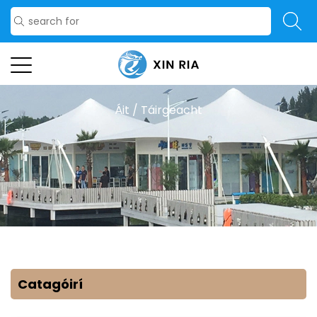
Áit
/
Táirgeacht
Catagóirí