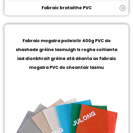
Fabraic brataithe PVC
Fabraic mogalra poileistir 400g PVC do
shashade gréine lasmuigh
Is rogha coitianta
iad díonbhrait gréine atá déanta as fabraic
mogalra PVC do cheantair lasmu