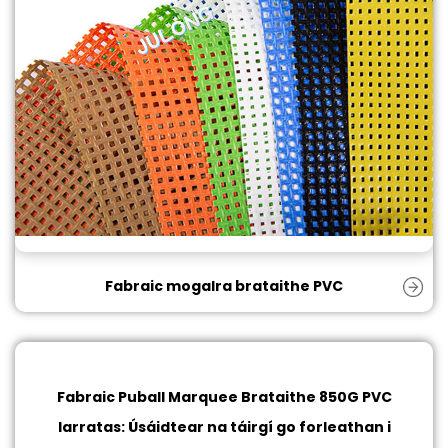
Fabraic mogalra brataithe PVC
Fabraic Puball Marquee Brataithe 850G PVC
Iarratas: Úsáidtear na táirgí go forleathan i