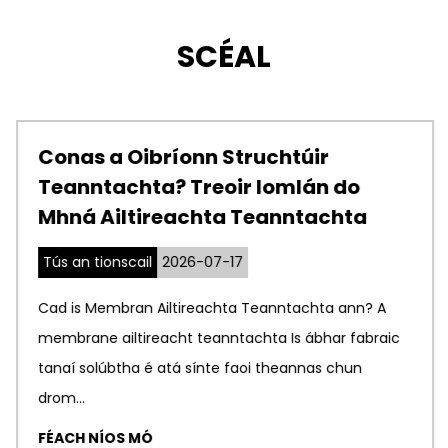
SCÉAL
Conas a Oibríonn Struchtúir
Teanntachta? Treoir Iomlán do
Mhná Ailtireachta Teanntachta
Tús an tionscail
2026-07-17
Cad is Membran Ailtireachta Teanntachta ann? A
membrane ailtireacht teanntachta Is ábhar fabraic
tanaí solúbtha é atá sínte faoi theannas chun
drom...
FÉACH NÍOS MÓ