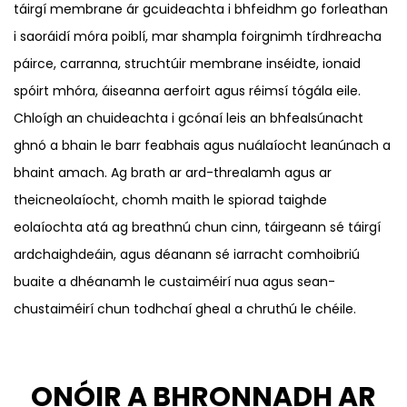
táirgí membrane ár gcuideachta i bhfeidhm go forleathan
i saoráidí móra poiblí, mar shampla foirgnimh tírdhreacha
páirce, carranna, struchtúir membrane inséidte, ionaid
spóirt mhóra, áiseanna aerfoirt agus réimsí tógála eile.
Chloígh an chuideachta i gcónaí leis an bhfealsúnacht
ghnó a bhain le barr feabhais agus nuálaíocht leanúnach a
bhaint amach. Ag brath ar ard-threalamh agus ar
theicneolaíocht, chomh maith le spiorad taighde
eolaíochta atá ag breathnú chun cinn, táirgeann sé táirgí
ardchaighdeáin, agus déanann sé iarracht comhoibriú
buaite a dhéanamh le custaiméirí nua agus sean-
chustaiméirí chun todhchaí gheal a chruthú le chéile.
ONÓIR A BHRONNADH AR