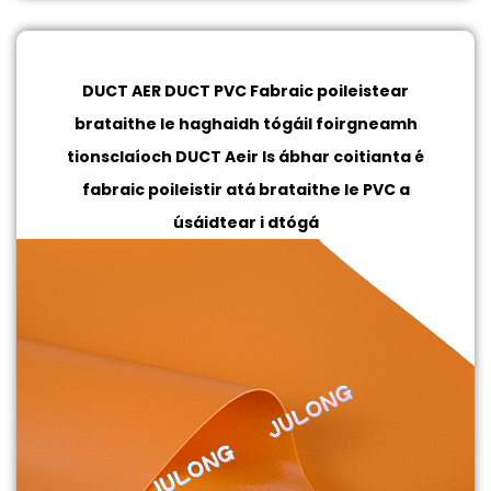
DUCT AER DUCT PVC Fabraic poileistear
brataithe le haghaidh tógáil foirgneamh
tionsclaíoch
DUCT Aeir Is ábhar coitianta é
fabraic poileistir atá brataithe le PVC a
úsáidtear i dtógá