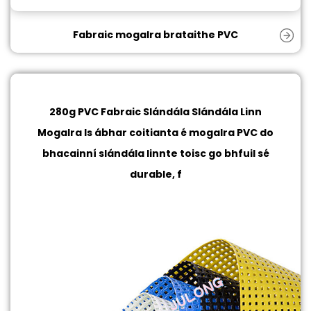
Fabraic mogalra brataithe PVC
280g PVC Fabraic Slándála Slándála Linn
Mogalra
Is ábhar coitianta é mogalra PVC do
bhacainní slándála linnte toisc go bhfuil sé
durable, f