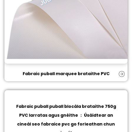
Fabraic puball marquee brataithe PVC
Fabraic puball puball blocála brataithe 750g
PVC
Iarratas agus gnéithe ： Úsáidtear an
cineál seo fabraice pvc go forleathan chun