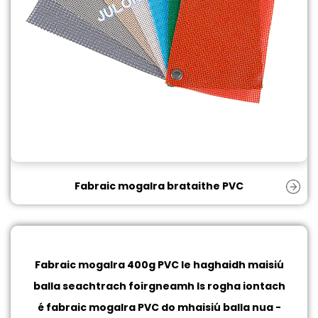
Fabraic mogalra brataithe PVC
Fabraic mogalra 400g PVC le haghaidh maisiú
balla seachtrach foirgneamh
Is rogha iontach
é fabraic mogalra PVC do mhaisiú balla nua -