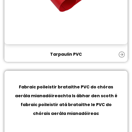
Tarpaulin PVC
Fabraic poileistir brataithe PVC do chóras
aerála mianadóireachta
Is ábhar den scoth é
fabraic poileistir atá brataithe le PVC do
chórais aerála mianadóireac