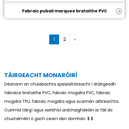
Fabraic puball marquee brataithe PVC
1
2
›
TÁIRGEACHT MONARÓIRÍ
Déanann an chuideachta speisialtóireacht i dtáirgeadh
fabraice brataithe PVC, fabraic mogalra PVC, fabraic
mogalra TPU, fabraic mogalra agus scannán ailtireachta.
Cuirimid táirgí agus seirbhísí ardchaighdeáin ar fáil do
chustaiméirí ó gach cearn den domhan. $ $