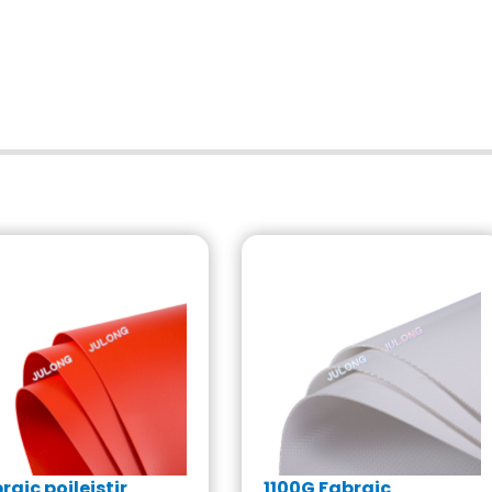
raic poileistir
1100G Fabraic