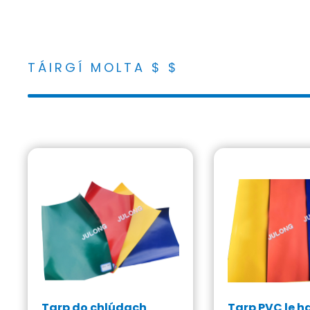
TÁIRGÍ MOLTA $ $
Tarp do chlúdach
Tarp PVC le 