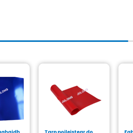
haghaidh
Tarp poileistear do
Fab