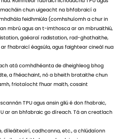
r nua. Roinntear fabraicí ilchodacha TPU agus
eamacháin chun uigeacht na bhfabraicí a
comhdhála feidhmiúla (comhshuíomh a chur in
 an mbrú agus an t-imthosca ar an mbruaithiú,
istation, gaéaraí radistation, rad-ghathaithe,
ar fhabraicí éagsúla, agus faightear cineál nua
íneach atá comhdhéanta de dheighleog bhog
dte, a fhéachaint, nó a bheith brataithe chun
mh, friotaíocht fhuar maith, cosaint
scannán TPU agus ansin gliú é don fhabraic,
 TPU ar an bhfabraic go díreach. Tá an creatlach
, díleáiteoirí, cadhcanna, etc., a chlúdaíonn