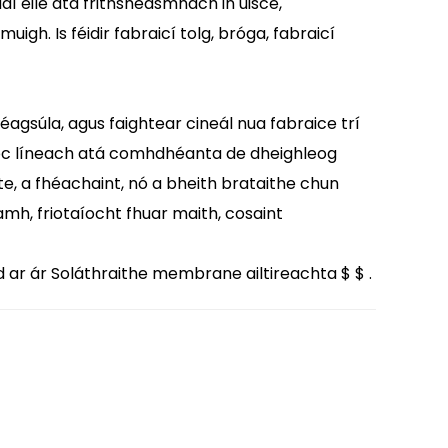
aí eile atá frithsheasmhach in uisce,
igh. Is féidir fabraicí tolg, bróga, fabraicí
agsúla, agus faightear cineál nua fabraice trí
loc líneach atá comhdhéanta de dheighleog
te, a fhéachaint, nó a bheith brataithe chun
mh, friotaíocht fhuar maith, cosaint
d ar ár
Soláthraithe membrane ailtireachta $ $
.