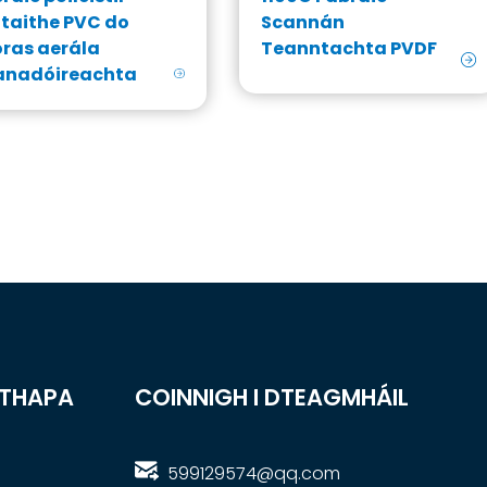
taithe PVC do
Scannán
ras aerála
Teanntachta PVDF
anadóireachta
 THAPA
COINNIGH I DTEAGMHÁIL
599129574@qq.com