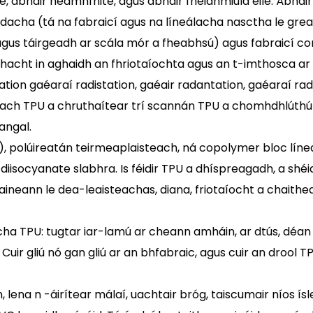
, ábhair neamhfhite, agus ábhair fheidhmiúla eile. Ábhai
hodacha (tá na fabraicí agus na líneálacha nasctha le gr
 agus táirgeadh ar scála mór a fheabhsú) agus fabraicí 
hacht in aghaidh an fhriotaíochta agus an t-imthosca ar
ation gaéaraí radistation, gaéair radantation, gaéaraí rad
odach TPU a chruthaítear trí scannán TPU a chomhdhlúthú 
angal.
ha), polúireatán teirmeaplaisteach, ná copolymer bloc l
iisocyanate slabhra. Is féidir TPU a dhíspreagadh, a shéi
neann le dea-leaisteachas, diana, friotaíocht a chaithea
ha TPU: tugtar iar-lamú ar cheann amháin, ar dtús, déan 
 Cuir gliú nó gan gliú ar an bhfabraic, agus cuir an drool
lena n -áirítear málaí, uachtair bróg, taiscumair níos ísle