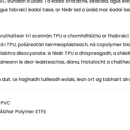
C bunaidh a úsáid. Tá éadaí brataithe, seaicéid, agus éad
 fabraicí éadaí taise, ar féidir iad a úsáid mar éadaí lasmu
ruthaítear trí scannán TPU a chomhdhlúthú ar fhabraicí é
tá i TPU, polúireatán teirmeaplaisteach, ná copolymer b
abhra diisocyanate. Is féidir TPU a dhíspreagadh, a shéid
neann le dea-leaisteachas, diana, friotaíocht a chaithea
uit. Le haghaidh tuilleadh eolais, lean ort ag tabhairt air
l PVC
 Ábhar Polymer ETFE