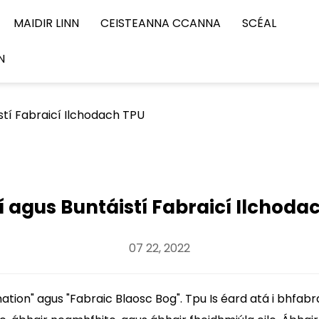
MAIDIR LINN
CEISTEANNA CCANNA
SCÉAL
N
stí Fabraicí Ilchodach TPU
í agus Buntáistí Fabraicí Ilchoda
07 22, 2022
nation" agus "Fabraic Blaosc Bog".
Tpu
Is éard atá i bhfab