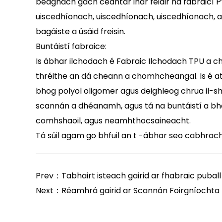
beagnach gach ceantar inar féidir na fabraicí PV
uiscedhíonach, uiscedhíonach, uiscedhíonach, agus
bagáiste a úsáid freisin.
Buntáistí fabraice:
Is ábhar ilchodach é Fabraic Ilchodach TPU a ch
thréithe an dá cheann a chomhcheangal. Is é a
bhog polyol oligomer agus deighleog chrua il-shl
scannán a dhéanamh, agus tá na buntáistí a bhai
comhshaoil, agus neamhthocsaineacht.
Tá súil agam go bhfuil an t -ábhar seo cabhrach d
Prev：Tabhairt isteach gairid ar fhabraic pubal
Next：Réamhrá gairid ar Scannán Foirgníochta