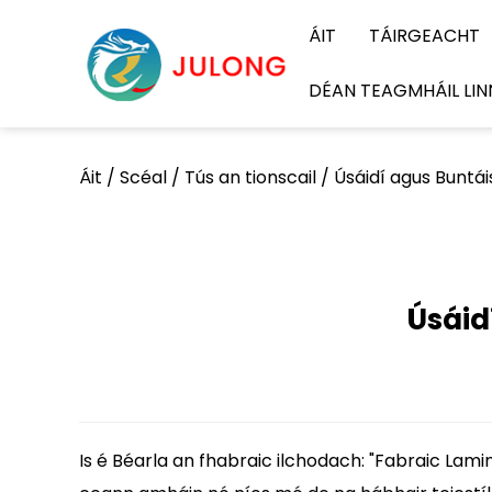
ÁIT
TÁIRGEACHT
DÉAN TEAGMHÁIL LIN
Áit
/
Scéal
/
Tús an tionscail
/
Úsáidí agus Buntái
Úsáid
Is é Béarla an fhabraic ilchodach: "Fabraic Lami