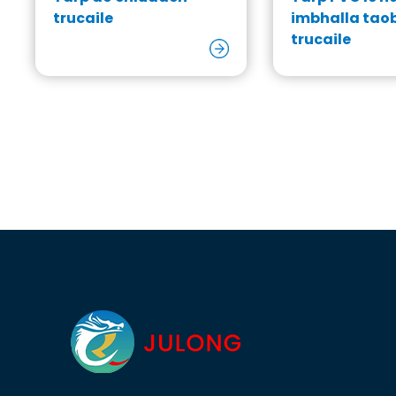
trucaile
imbhalla tao
trucaile