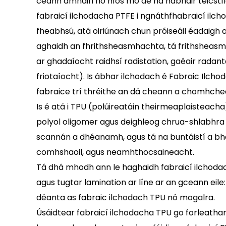
ceann amháin nó níos mó de na hábhair teicstíle
fabraicí ilchodacha PTFE i ngnáthfhabraicí ilc
fheabhsú, atá oiriúnach chun próiseáil éadaigh
aghaidh an fhrithsheasmhachta, tá frithsheasm
ar ghadaíocht raidhsí radistation, gaéair radant
friotaíocht). Is ábhar ilchodach é Fabraic Ilch
fabraice trí thréithe an dá cheann a chomhche
Is é atá i TPU (polúireatáin theirmeaplaisteac
polyol oligomer agus deighleog chrua-shlabhra d
scannán a dhéanamh, agus tá na buntáistí a bhai
comhshaoil, agus neamhthocsaineacht.
Tá dhá mhodh ann le haghaidh fabraicí ilchodac
agus tugtar lamination ar líne ar an gceann eile:
déanta as fabraic ilchodach TPU nó mogalra.
Úsáidtear fabraicí ilchodacha TPU go forleathan, 