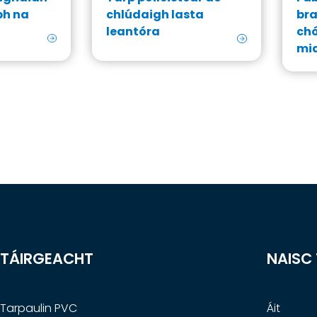
bh na
chlúdaigh lasta
bra
leantóra
chó
mi
TÁIRGEACHT
NAISC
Tarpaulin PVC
Áit