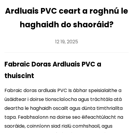
Ardluais PVC ceart a roghnú le
haghaidh do shaoráid?
12 19, 2025
Fabraic Doras Ardluais PVC a
thuiscint
Fabraic doras ardluais PVC
Is ábhar speisialaithe a
úsáidtear i doirse tionsclaíocha agus tráchtála atá
deartha le haghaidh oscailt agus dúnta timthriallta
tapa. Feabhsaíonn na doirse seo éifeachtúlacht na
saoráide, coinníonn siad rialú comhshaoil, agus