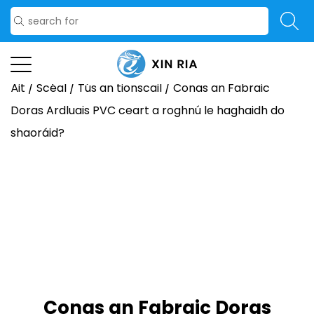
Áit
/
Scéal
/
Tús an tionscail
/
Conas an Fabraic
Doras Ardluais PVC ceart a roghnú le haghaidh do
shaoráid?
Conas an Fabraic Doras