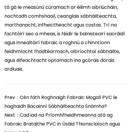
tá gá le measúnú cúramach ar éilimh oibriúcháin,
nochtadh comhshaoil, ceanglais sábháilteachta,
marthanacht, infheictheacht agus costas. Trí na
fachtóirí seo a mheas, is féidir le bainisteoirí saoráidí
agus innealtóirí fabraic a roghnú a chinntíonn
feidhmíocht fhadtéarmach, oibríochtaí sábháilte,
agus éifeachtacht optamach ina gcórais dorais
ardluais.
Prev：Cén fáth Roghnaigh Fabraic Mogall PVC le
haghaidh Bacainní Sábháilteachta Snámha?
Next：Cad iad na Príomhfheidhmeanna atá ag
Fabraic Brataithe PVC in Úsáid Thionsclaíoch agus