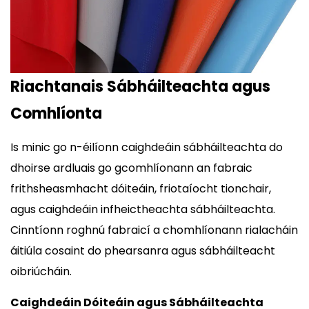
Riachtanais Sábháilteachta agus
Comhlíonta
Is minic go n-éilíonn caighdeáin sábháilteachta do
dhoirse ardluais go gcomhlíonann an fabraic
frithsheasmhacht dóiteáin, friotaíocht tionchair,
agus caighdeáin infheictheachta sábháilteachta.
Cinntíonn roghnú fabraicí a chomhlíonann rialacháin
áitiúla cosaint do phearsanra agus sábháilteacht
oibriúcháin.
Caighdeáin Dóiteáin agus Sábháilteachta