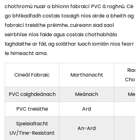
chothromú nuair a bhíonn fabraicí PVC á roghnú. Cé
go bhféadfadh costais tosaigh níos airde a bheith ag
fabraicí treisithe préimhe, cuireann siad saol
seirbhíse níos faide agus costais chothabhála
laghdaithe ar fáil, ag soláthar luach iomlán níos fearr
le himeacht ama.
Riach
Cineál Fabraic
Marthanacht
Choth
PVC caighdeánach
Meánach
Meas
PVC treisithe
Ard
Í
Speisialtacht
An-Ard
Í
UV/Tine-Resistant