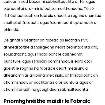
cuireann siad bacainní sábháilteachta ar fáil agus
oibríochtaí ard-minicíochta marthanacha. Tá sé
ríthábhachtach an fabraic cheart a roghnú chun fad
saoil, sábháilteacht agus feidhmíocht optamach a
chinntiú.
De ghnáth déantar an fabraic as leatháin PVC
athneartaithe a thairgeann neart teanntachta ard,
solúbthacht, agus friotaíocht le caitheamh,
puncture, agus strusóirí comhshaoil. Is éard atá i
gceist le roghnú na fabraice ceart measúnú a
dhéanamh ar airíonna meicniúla, ar fhriotaíocht an
chomhshaoil, ar riachtanais oibríochtúla, agus ar
chomhlíonadh na gcaighdeán sábháilteachta.
Príomhghnéithe maidir le Fabraic