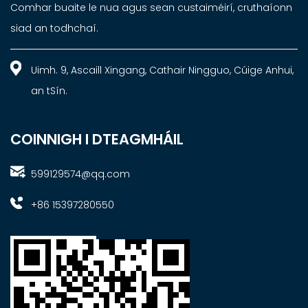
Comhar buaite le nua agus sean custaiméirí, cruthaíonn
siad an todhchaí.
Uimh. 9, Ascaill Xingang, Cathair Ningguo, Cúige Anhui,
an tSín.
COINNIGH I DTEAGMHÁIL
599129574@qq.com
+86 15397280550