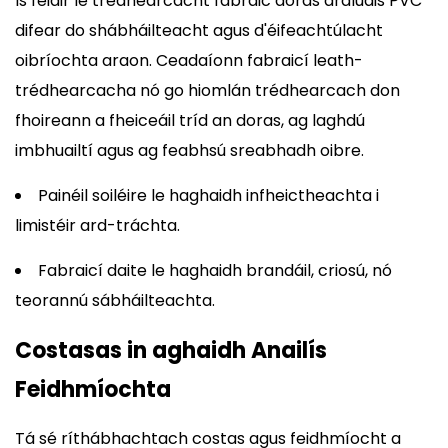
Is féidir le trédhearcacht fabraic doras ardluais PVC
difear do shábháilteacht agus d'éifeachtúlacht
oibríochta araon. Ceadaíonn fabraicí leath-
trédhearcacha nó go hiomlán trédhearcach don
fhoireann a fheiceáil tríd an doras, ag laghdú
imbhuailtí agus ag feabhsú sreabhadh oibre.
Painéil soiléire le haghaidh infheictheachta i
limistéir ard-tráchta.
Fabraicí daite le haghaidh brandáil, criosú, nó
teorannú sábháilteachta.
Costasas in aghaidh Anailís
Feidhmíochta
Tá sé ríthábhachtach costas agus feidhmíocht a