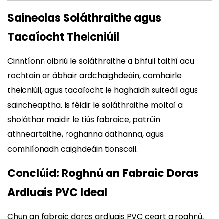
Saineolas Soláthraithe agus
Tacaíocht Theicniúil
Cinntíonn oibriú le soláthraithe a bhfuil taithí acu
rochtain ar ábhair ardchaighdeáin, comhairle
theicniúil, agus tacaíocht le haghaidh suiteáil agus
saincheaptha. Is féidir le soláthraithe moltaí a
sholáthar maidir le tiús fabraice, patrúin
athneartaithe, roghanna dathanna, agus
comhlíonadh caighdeáin tionscail.
Conclúid: Roghnú an Fabraic Doras
Ardluais PVC Ideal
Chun an fabraic doras ardluais PVC ceart a roghnú,