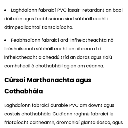
Laghdaíonn fabraicí PVC lasair-retardant an baol
dóiteáin agus feabhsaíonn siad sábháilteacht i
dtimpeallachtaí tionsclaíocha.
Feabhsaíonn fabraicí ard-infheictheachta nó
tréshoilseach sábháilteacht an oibreora trí
infheictheacht a cheadú tríd an doras agus rialú
comhshaoil ​​á chothabháil ag an am céanna.
Cúrsaí Marthanachta agus
Cothabhála
Laghdaíonn fabraicí durable PVC am downt agus
costais chothabhála. Cuidíonn roghnú fabraicí le
friotaíocht caitheamh, dromchlaí glanta éasca, agus