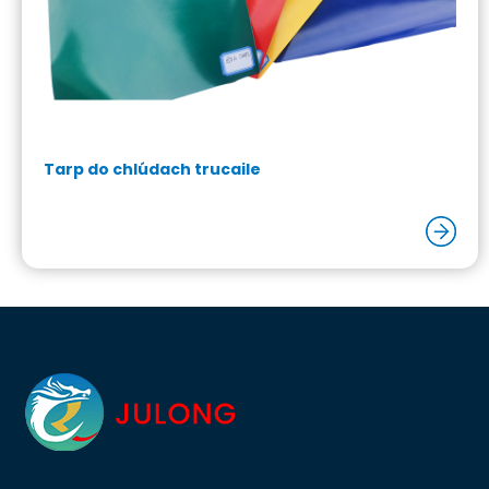
Tarp do chlúdach trucaile