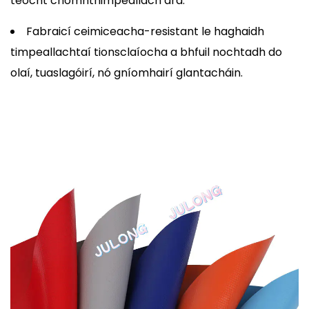
teocht chomhthimpeallach ard.
Fabraicí ceimiceacha-resistant le haghaidh
timpeallachtaí tionsclaíocha a bhfuil nochtadh do
olaí, tuaslagóirí, nó gníomhairí glantacháin.