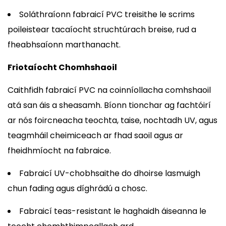
Soláthraíonn fabraicí PVC treisithe le scrims
poileistear tacaíocht struchtúrach breise, rud a
fheabhsaíonn marthanacht.
Friotaíocht Chomhshaoil
Caithfidh fabraicí PVC na coinníollacha comhshaoil
atá san áis a sheasamh. Bíonn tionchar ag fachtóirí
ar nós foircneacha teochta, taise, nochtadh UV, agus
teagmháil cheimiceach ar fhad saoil agus ar
fheidhmíocht na fabraice.
Fabraicí UV-chobhsaithe do dhoirse lasmuigh
chun fading agus díghrádú a chosc.
Fabraicí teas-resistant le haghaidh áiseanna le