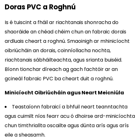
Doras PVC a Roghnú
Is é tuiscint a fháil ar riachtanais shonracha do
shaoráide an chéad chéim chun an fabraic dorais
ardluais cheart a roghnú. Smaoinigh ar mhinicíocht
oibriúcháin an dorais, coinníollacha nochta,
riachtanais sábháilteachta, agus srianta buiséid.
Bíonn tionchar díreach ag gach fachtóir ar an
gcineál fabraic PVC ba cheart duit a roghnú.
Minicíocht Oibriúcháin agus Neart Meicniúla
Teastaíonn fabraicí a bhfuil neart teanntachta
agus cuimilt níos fearr acu ó dhoirse ard-minicíochta
chun timthriallta oscailte agus dúnta arís agus arís
eile a sheasamh.