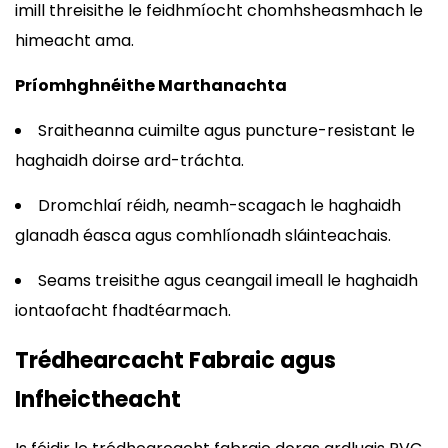
imill threisithe le feidhmíocht chomhsheasmhach le
himeacht ama.
Príomhghnéithe Marthanachta
Sraitheanna cuimilte agus puncture-resistant le
haghaidh doirse ard-tráchta.
Dromchlaí réidh, neamh-scagach le haghaidh
glanadh éasca agus comhlíonadh sláinteachais.
Seams treisithe agus ceangail imeall le haghaidh
iontaofacht fhadtéarmach.
Trédhearcacht Fabraic agus
Infheictheacht