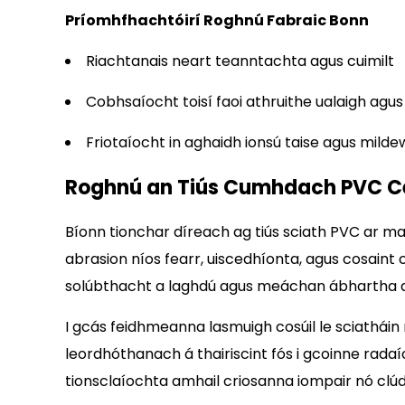
Príomhfhachtóirí Roghnú Fabraic Bonn
Riachtanais neart teanntachta agus cuimilt
Cobhsaíocht toisí faoi athruithe ualaigh agu
Friotaíocht in aghaidh ionsú taise agus milde
Roghnú an Tiús Cumhdach PVC C
Bíonn tionchar díreach ag tiús sciath PVC ar ma
abrasion níos fearr, uiscedhíonta, agus cosaint 
solúbthacht a laghdú agus meáchan ábhartha a m
I gcás feidhmeanna lasmuigh cosúil le sciatháin 
leordhóthanach á thairiscint fós i gcoinne rada
tionsclaíochta amhail criosanna iompair nó cl