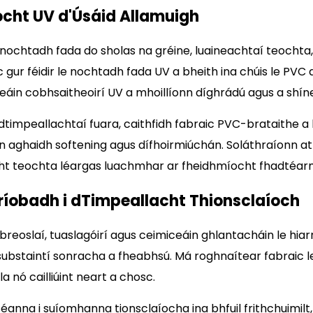
ocht UV d'Úsáid Allamuigh
C nochtadh fada do sholas na gréine, luaineachtaí teoch
c gur féidir le nochtadh fada UV a bheith ina chúis le PVC a
eáin cobhsaitheoirí UV a mhoillíonn díghrádú agus a shíne
I dtimpeallachtaí fuara, caithfidh fabraic PVC-brataithe a
in aghaidh softening agus dífhoirmiúchán. Soláthraíonn a
íocht teochta léargas luachmhar ar fheidhmíocht fhadtéa
ríobadh i dTimpeallacht Thionsclaíoch
breoslaí, tuaslagóirí agus ceimiceáin ghlantacháin le hiarr
 substaintí sonracha a fheabhsú. Má roghnaítear fabraic
 nó cailliúint neart a chosc.
na i suíomhanna tionsclaíocha ina bhfuil frithchuimilt, 