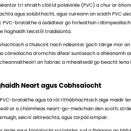
ntar trí shraith clóiríd polaivinile (PVC) a chur ar bhonn
tachta agus solúbthacht, agus cuireann an sciath PVC uis
C-brataithe a úsáidtear go forleathan i dtimpeallachta
 haghaidh teicstílí traidisiúnta.
ábhachtach a thuiscint nach ndéantar gach táirge mar an g
agus cóireálacha dromchla difear suntasach a dhéanamh ar 
do cheannaitheoirí an fabraic a mheaitseáil go beacht len
ghaidh Neart agus Cobhsaíocht
PVC-brataithe agus tá ról ríthábhachtach aige maidir len
gheall ar a chóimheas neart-go-meáchain den scoth, stráice
muigh, seicní ailtireachta, agus tarpóil iompair.
airde agus friotaíocht scríobtha, rud a fhágann go bhfuil s