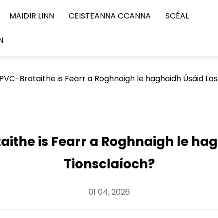
MAIDIR LINN
CEISTEANNA CCANNA
SCÉAL
N
PVC-Brataithe is Fearr a Roghnaigh le haghaidh Úsáid La
aithe is Fearr a Roghnaigh le ha
Tionsclaíoch?
01 04, 2026