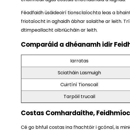
Féadfaidh úsáideoirí tionsclaíochta leas a bhai
friotaíocht in aghaidh ábhar salaithe ar leith. T
dtimpeallacht oibriúcháin ar leith.
Comparáid a dhéanamh idir Feidh
Iarratas
Sciatháin Lasmuigh
Cuirtíní Tionscail
Tarpóil trucail
Costas Comhardaithe, Feidhmíoch
Cé go bhfuil costas ina fhachtóir i gcónaí, is