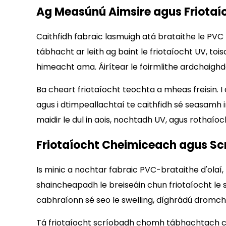
Ag Measúnú Aimsire agus Friotaí
Caithfidh fabraic lasmuigh atá brataithe le PV
tábhacht ar leith ag baint le friotaíocht UV, tois
himeacht ama. Áirítear le foirmlithe ardchaighd
Ba cheart friotaíocht teochta a mheas freisin. 
agus i dtimpeallachtaí te caithfidh sé seasamh 
maidir le dul in aois, nochtadh UV, agus rotha
Friotaíocht Cheimiceach agus Sc
Is minic a nochtar fabraic PVC-brataithe d'olaí, 
shaincheapadh le breiseáin chun friotaíocht le
cabhraíonn sé seo le swelling, díghrádú dromchla
Tá friotaíocht scríobadh chomh tábhachtach céan