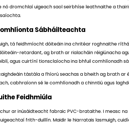
sithe nó dromchlaí uigeach saol seirbhíse leathnaithe a thai
saíochta.
 Comhlíonta Sábháilteachta
uigh, tá feidhmíocht dóiteáin ina chritéar roghnaithe ríth
iteáin-retardant, ag brath ar rialacháin réigiúnacha agus
hoiblí, agus cuirtíní tionsclaíocha ina bhfuil comhlíonadh 
ighdeáin tástála a fhíorú seachas a bheith ag brath ar éi
ach, cabhraíonn sé le comhlíonadh a chinntiú agus laghda
uithe Feidhmiúla
chur ar inúsáidteacht fabraic PVC-brataithe. I measc na b
igeachtaí frith-duillín. Maidir le hiarratais lasmuigh, c