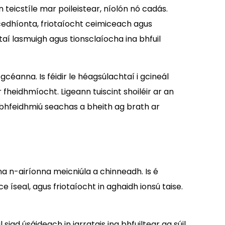
 teicstíle mar poileistear, níolón nó cadás.
cedhíonta, friotaíocht ceimiceach agus
í lasmuigh agus tionsclaíocha ina bhfuil
céanna. Is féidir le héagsúlachtaí i gcineál
fheidhmíocht. Ligeann tuiscint shoiléir ar an
a bhfeidhmiú seachas a bheith ag brath ar
a n-airíonna meicniúla a chinneadh. Is é
 íseal, agus friotaíocht in aghaidh ionsú taise.
iad úsáideach in iarratais ina bhfuiltear ag súil