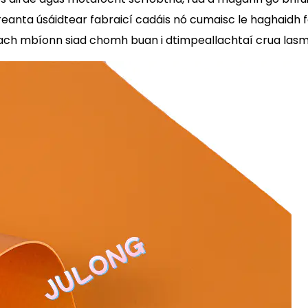
Uaireanta úsáidtear fabraicí cadáis nó cumaisc le haghaidh
 nach mbíonn siad chomh buan i dtimpeallachtaí crua lasm