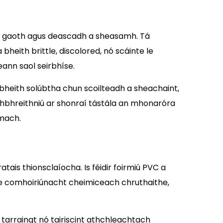
ta, gaoth agus deascadh a sheasamh. Tá
 bheith brittle, discolored, nó scáinte le
ann saol seirbhíse.
 bheith solúbtha chun scoilteadh a sheachaint,
thbhreithniú ar shonraí tástála an mhonaróra
rmach.
atais thionsclaíocha. Is féidir foirmiú PVC a
 le comhoiriúnacht cheimiceach chruthaithe,
tarraingt nó tairiscint athchleachtach