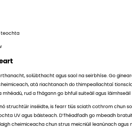
s teochta
w
eart
rthanacht, solúbthacht agus saol na seirbhíse. Go gineará
cheimiceach, atá riachtanach do thimpeallachtaí tionsclaíoc
héadú, rud a fhágann go bhfuil suiteáil agus láimhseáil 
nó struchtúir inséidte, is fearr tiús sciath cothrom chun 
íochta UV agus báisteach. D’fhéadfadh go mbeadh bratuith
údaigh cheimiceacha chun strus meicniúil leanúnach agus