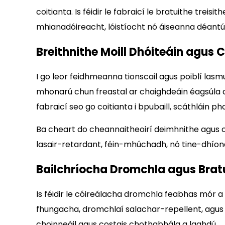
coitianta. Is féidir le fabraicí le bratuithe trei
mhianadóireacht, lóistíocht nó áiseanna déantú
Breithnithe Moill Dhóiteáin agus
I go leor feidhmeanna tionscail agus poiblí lasm
mhonarú chun freastal ar chaighdeáin éagsúla dó
fabraicí seo go coitianta i bpubaill, scáthláin p
Ba cheart do cheannaitheoirí deimhnithe agus ca
lasair-retardant, féin-mhúchadh, nó tine-dhíon
Bailchríocha Dromchla agus Brat
Is féidir le cóireálacha dromchla feabhas mór a 
fhungacha, dromchlaí salachar-repellent, agus u
choinneáil agus costais chothabhála a laghdú.