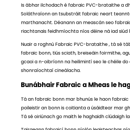
Is ábhar ilchodach é fabraic PVC-brataithe a dhéa
Soláthraíonn an tsubstráit fabraic neart teann
marthanacht. Déanann an meascán seo fabraic PV
riachtanais feidhmíochta níos déine ná iad siúd le
Nuair a roghnú
Fabraic PVC-brataithe
, tá sé t
fabraic bonn, tiús sciath, breiseáin foirmithe, 
gcaoi a n-oibríonn na heilimintí seo le chéile 
shonraíochtaí cineálacha.
Bunábhair Fabraic a Mheas le ha
Tá an fabraic bonn mar bhunús le haon fabraic 
poileistir an bonn is coitianta a úsáidtear mar 
Tá sé oiriúnach go maith le haghaidh clúdaigh las
Tairgeann fabraicí bonn níolón leaisteachas níos 