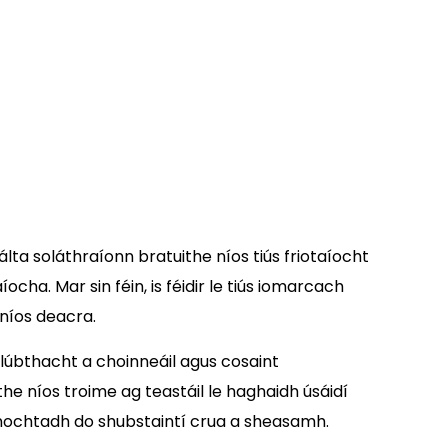
lta soláthraíonn bratuithe níos tiús friotaíocht
ha. Mar sin féin, is féidir le tiús iomarcach
níos deacra.
solúbthacht a choinneáil agus cosaint
e níos troime ag teastáil le haghaidh úsáidí
 nochtadh do shubstaintí crua a sheasamh.