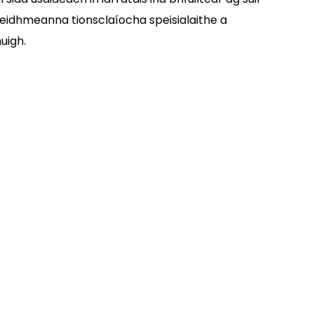
 feidhmeanna tionsclaíocha speisialaithe a
uigh.