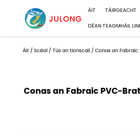
ÁIT
TÁIRGEACHT
DÉAN TEAGMHÁIL LIN
Áit
/
Scéal
/
Tús an tionscail
/
Conas an Fabraic 
Conas an Fabraic PVC-Brat