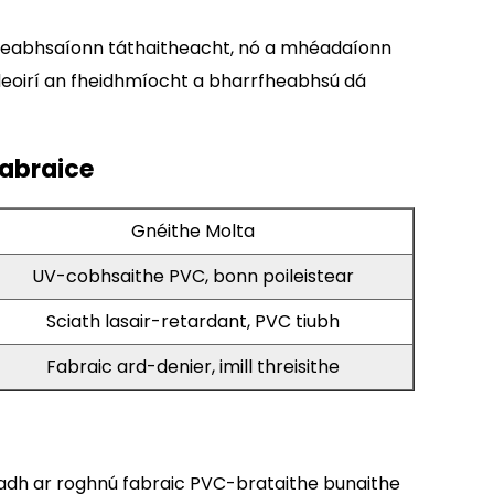
a fheabhsaíonn táthaitheacht, nó a mhéadaíonn
sáideoirí an fheidhmíocht a bharrfheabhsú dá
Fabraice
Gnéithe Molta
UV-cobhsaithe PVC, bonn poileistear
Sciath lasair-retardant, PVC tiubh
Fabraic ard-denier, imill threisithe
oradh ar roghnú fabraic PVC-brataithe bunaithe