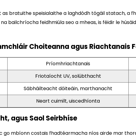
nt as bratuithe speisialaithe a laghdódh tógáil statach, 
rí na bailchríocha feidhmiúla seo a mheas, is féidir le hú
mchláir Choiteanna agus Riachtanais 
Príomhriachtanais
Friotaíocht UV, solúbthacht
Sábháilteacht dóiteáin, marthanacht
Neart cuimilt, uiscedhíonta
t, agus Saol Seirbhíse
 minic go mbíonn costais fhadtéarmacha níos airde mar th