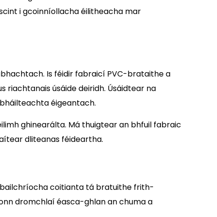
riscint i gcoinníollacha éilitheacha mar
ábhachtach. Is féidir fabraicí PVC-brataithe a
 riachtanais úsáide deiridh. Úsáidtear na
sábháilteachta éigeantach.
limh ghinearálta. Má thuigtear an bhfuil fabraic
ítear dliteanas féideartha.
ailchríocha coitianta tá bratuithe frith-
uidíonn dromchlaí éasca-ghlan an chuma a