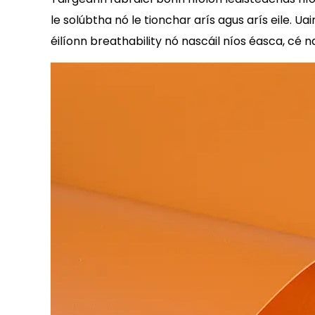
le solúbtha nó le tionchar arís agus arís eile. 
éilíonn breathability nó nascáil níos éasca, cé